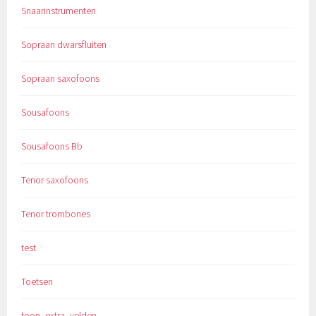
Snaarinstrumenten
Sopraan dwarsfluiten
Sopraan saxofoons
Sousafoons
Sousafoons Bb
Tenor saxofoons
Tenor trombones
test
Toetsen
toon_extra_velden