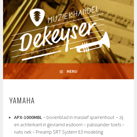
Spring
naar
inhoud
MUZIEKHANDEL
MENU
DEKEYSERMUSIC
YAMAHA
APX-1000MBL
– bovenblad in massief sparrenhout – zij
en achterkant in gevlamd esdoorn – palissander toets –
nato nek – Preamp SRT System 63 modeling