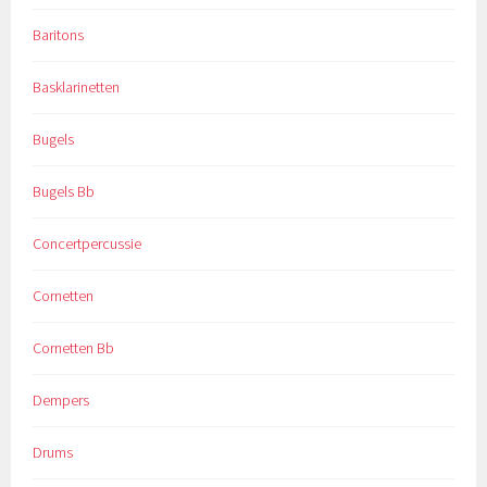
Baritons
Basklarinetten
Bugels
Bugels Bb
Concertpercussie
Cornetten
Cornetten Bb
Dempers
Drums