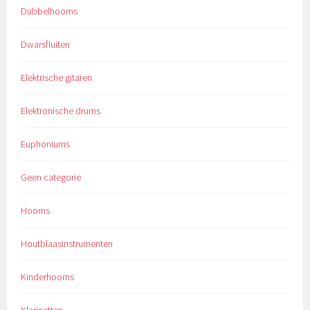
Dubbelhoorns
Dwarsfluiten
Elektrische gitaren
Elektronische drums
Euphoniums
Geen categorie
Hoorns
Houtblaasinstrumenten
Kinderhoorns
Klarinetten