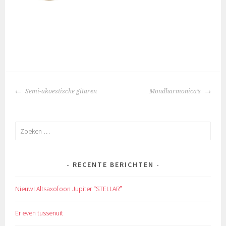
BERICHTNAVIGATIE
Semi-akoestische gitaren
Mondharmonica’s
Zoeken
naar:
RECENTE BERICHTEN
Nieuw! Altsaxofoon Jupiter “STELLAR”
Er even tussenuit