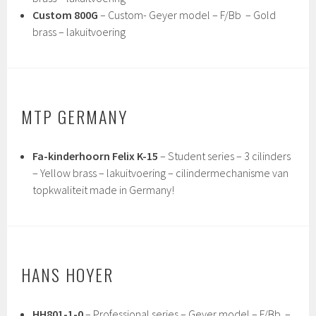
Custom 800G
– Custom- Geyer model – F/Bb – Gold
brass – lakuitvoering
MTP GERMANY
Fa-kinderhoorn Felix K-15
– Student series – 3 cilinders
– Yellow brass – lakuitvoering – cilindermechanisme van
topkwaliteit made in Germany!
HANS HOYER
HH801-1-0
– Professional series – Geyer model – F/Bb –