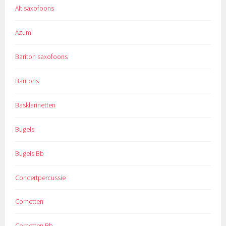
Alt saxofoons
Azumi
Bariton saxofoons
Baritons
Basklarinetten
Bugels
Bugels Bb
Concertpercussie
Cornetten
Cornetten Bb