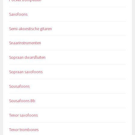
Saxofoons
Semi-akoestische gitaren
Snaarinstrumenten
Sopraan dwarsfluiten
Sopraan saxofoons
Sousafoons
Sousafoons Bb
Tenor saxofoons
Tenor trombones