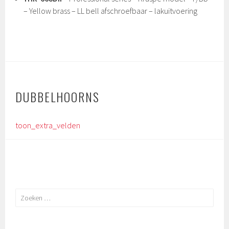
– Yellow brass – LL bell afschroefbaar – lakuitvoering
DUBBELHOORNS
toon_extra_velden
Zoeken
naar: