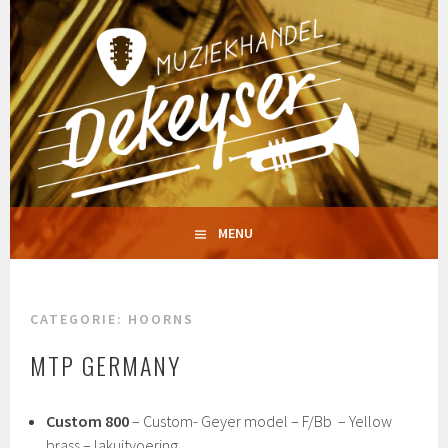
Spring
naar
inhoud
MUZIEKHANDEL
MENU
DEKEYSERMUSIC
CATEGORIE:
HOORNS
MTP GERMANY
Custom 800
– Custom- Geyer model – F/Bb – Yellow
brass – lakuitvoering