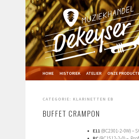
Spring
naar
inhoud
MUZIEKHANDEL
HOME
HISTORIEK
ATELIER
ONZE PRODUCT
DEKEYSERMUSIC
CATEGORIE:
KLARINETTEN EB
BUFFET CRAMPON
E11
(BC2301-2-0W) – Stu
RC
(BC1512-2-0) – Profe