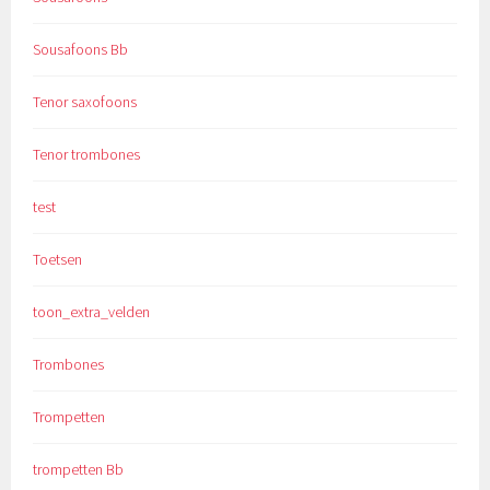
Sousafoons Bb
Tenor saxofoons
Tenor trombones
test
Toetsen
toon_extra_velden
Trombones
Trompetten
trompetten Bb