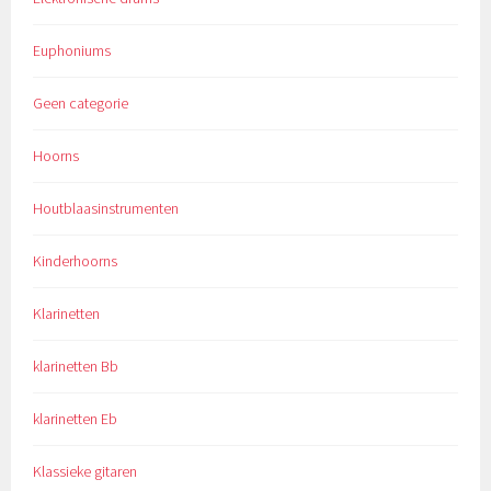
Euphoniums
Geen categorie
Hoorns
Houtblaasinstrumenten
Kinderhoorns
Klarinetten
klarinetten Bb
klarinetten Eb
Klassieke gitaren