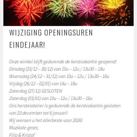
WIJZIGING OPENINGSUREN
EINDEJAAR!
Onze winkel blijft gedurende de kerstvakantie geopend!
Dinsdag (23/12 – 30/12) van 10u – 12u / 13u30 – 18u
Woensdag (24/12 – 31/12) van 10u – 12u / 13u30 – 16u
Vrijdag (26/12 – 02/01) van 14u – 18u
Zaterdag (27/12) GESLOTEN
Zaterdag (03/01) van 10u – 12u / 13u30 – 16u
Ons herstelatelier is gedurende de kerstvakantie gesloten
van 23 december tot 6 januari!
Wij wensen u het allerbeste voor 2026!
Muzikale groet,
Filip & Kristof