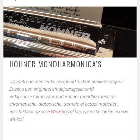
HOHNER MONDHARMONICA’S
Op zoek naar een leuke bezigheid in deze donkere dagen?
Zoekt u een origineel eindejaarsgeschenk?
Bekijk onze ruime voorraad Hohner mondharmonica’s:
chromatische, diatonische, tremolo of octaaf modellen.
Beschikbaar op onze
Webshop
of breng een bezoekje in onze
winkel!