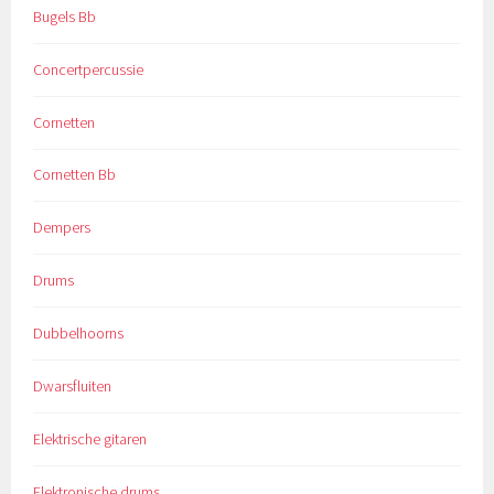
Bugels Bb
Concertpercussie
Cornetten
Cornetten Bb
Dempers
Drums
Dubbelhoorns
Dwarsfluiten
Elektrische gitaren
Elektronische drums