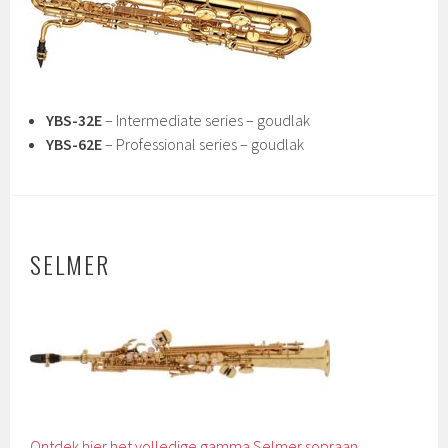
YBS-32E
– Intermediate series – goudlak
YBS-62E
– Professional series – goudlak
SELMER
Ontdek hier het volledige gamma Selmer sopraan