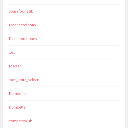
Sousafoons Bb
Tenor saxofoons
Tenor trombones
test
Toetsen
toon_extra_velden
Trombones
Trompetten
trompetten Bb