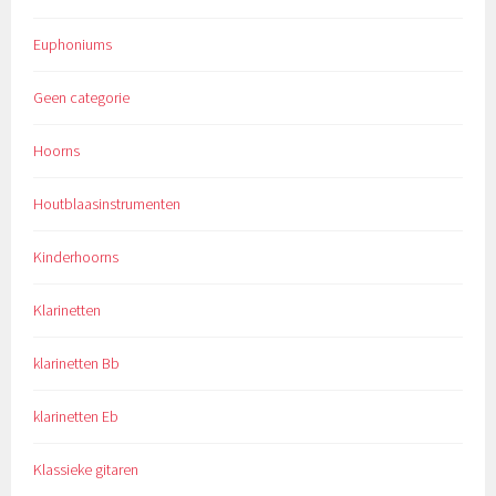
Euphoniums
Geen categorie
Hoorns
Houtblaasinstrumenten
Kinderhoorns
Klarinetten
klarinetten Bb
klarinetten Eb
Klassieke gitaren