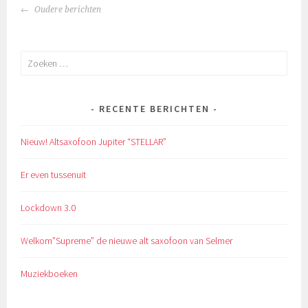
BERICHTENNAVIGATIE
Oudere berichten
Zoeken
naar:
RECENTE BERICHTEN
Nieuw! Altsaxofoon Jupiter “STELLAR”
Er even tussenuit
Lockdown 3.0
Welkom”Supreme” de nieuwe alt saxofoon van Selmer
Muziekboeken