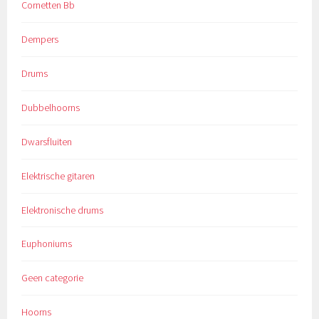
Cornetten Bb
Dempers
Drums
Dubbelhoorns
Dwarsfluiten
Elektrische gitaren
Elektronische drums
Euphoniums
Geen categorie
Hoorns