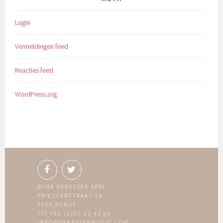
Login
Vermeldingen feed
Reacties feed
WordPress.org
BVBA DEKEYSER SPRL
PRIESTERSTRAAT 14
9600 RONSE
T/F +32 (0)55 21 43 68
INFO@DEKEYSERMUSIC.COM