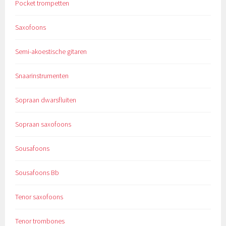
Pocket trompetten
Saxofoons
Semi-akoestische gitaren
Snaarinstrumenten
Sopraan dwarsfluiten
Sopraan saxofoons
Sousafoons
Sousafoons Bb
Tenor saxofoons
Tenor trombones