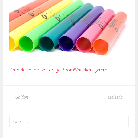
Ontdek hier het volledige BoomWhackers gamma
BERICHTNAVIGATIE
Goldon
Majestic
Zoeken
naar: