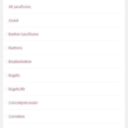
Alt saxofoons
Azumi
Bariton saxofoons
Baritons
Basklarinetten
Bugels
Bugels Bb
Concertpercussie
Cornetten