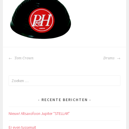
BERICHTNAVIGATIE
Tom Crown
Drums
Zoeken
naar:
RECENTE BERICHTEN
Nieuw! Altsaxofoon Jupiter “STELLAR”
Er even tussenuit