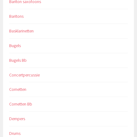
Bariton saxofoons
Baritons
Basklarinetten
Bugels
Bugels Bb
Concertpercussie
Cornetten
Cornetten Bb
Dempers
Drums