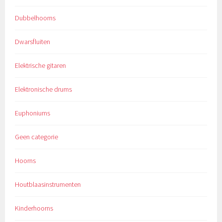
Dubbelhoorns
Dwarsfluiten
Elektrische gitaren
Elektronische drums
Euphoniums
Geen categorie
Hoorns
Houtblaasinstrumenten
Kinderhoorns