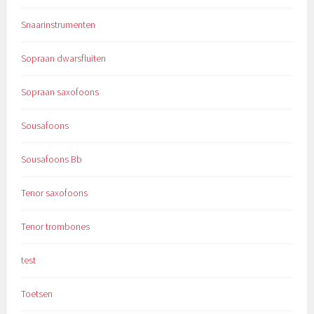
Snaarinstrumenten
Sopraan dwarsfluiten
Sopraan saxofoons
Sousafoons
Sousafoons Bb
Tenor saxofoons
Tenor trombones
test
Toetsen