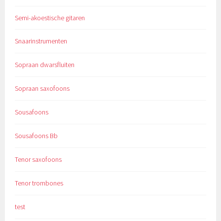
Semi-akoestische gitaren
Snaarinstrumenten
Sopraan dwarsfluiten
Sopraan saxofoons
Sousafoons
Sousafoons Bb
Tenor saxofoons
Tenor trombones
test