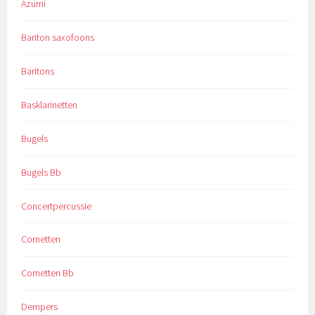
Azumi
Bariton saxofoons
Baritons
Basklarinetten
Bugels
Bugels Bb
Concertpercussie
Cornetten
Cornetten Bb
Dempers