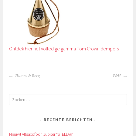
Ontdek hier het volledige gamma Tom Crown dempers
BERICHTNAVIGATIE
Humes & Berg
P&H
Zoeken
naar:
RECENTE BERICHTEN
Nieuw! Altsaxofoon Jupiter “STELLAR”